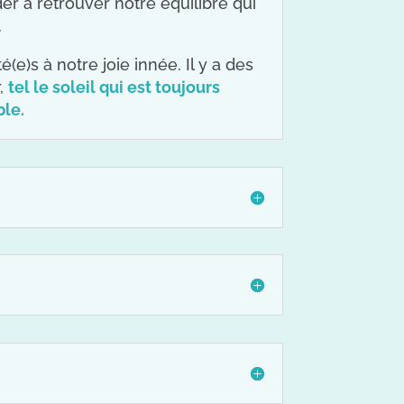
der à retrouver notre équilibre qui
.
e)s à notre joie innée. Il y a des
r,
tel le soleil qui est toujours
ble.