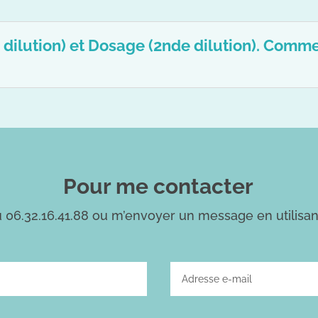
e dilution) et Dosage (2nde dilution). Comm
Pour me contacter
06.32.16.41.88 ou m’envoyer un message en utilisant